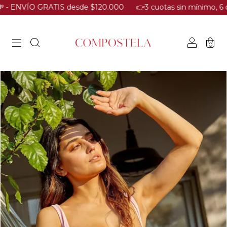
VÍO GRATIS desde $120.000​
​👉3 cuotas sin mínimo, 6 cuotas des
0