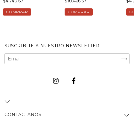
$4.740,67
$10.466,67
$4.
COMPRAR
COMPRAR
C
SUSCRIBITE A NUESTRO NEWSLETTER
CONTACTANOS