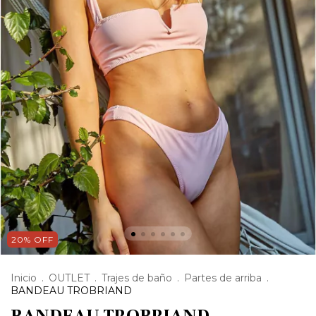
20% OFF
Inicio
.
OUTLET
.
Trajes de baño
.
Partes de arriba
.
BANDEAU TROBRIAND
BANDEAU TROBRIAND