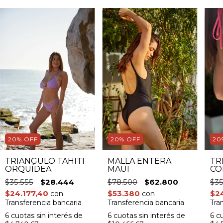
20% OFF
20% OFF
20
TRIÁNGULO TAHITÍ
MALLA ENTERA
TR
ORQUÍDEA
MAUI
CO
$35.555
$28.444
$78.500
$62.800
$35
$24.177,40
$53.380
$2
con
con
Transferencia bancaria
Transferencia bancaria
Tra
6
cuotas sin interés de
6
cuotas sin interés de
6
cu