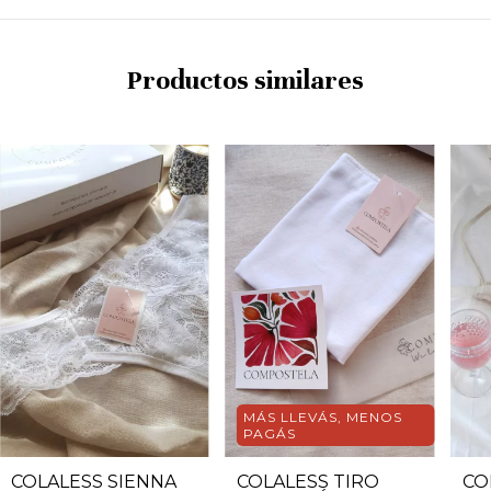
Productos similares
MÁS LLEVÁS, MENOS
PAGÁS
COLALESS SIENNA
COLALESS TIRO
CO