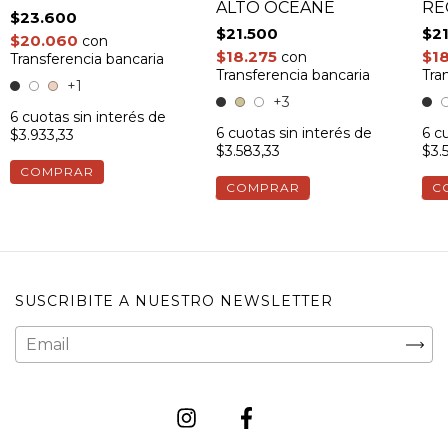
ALTO OCÉANE
RE
$23.600
JA
$21.500
$2
$20.060
con
$18.275
$1
con
Transferencia bancaria
Transferencia bancaria
Tra
+1
+3
6
cuotas sin interés de
6
cuotas sin interés de
6
cu
$3.933,33
$3.583,33
$3.
COMPRAR
COMPRAR
C
SUSCRIBITE A NUESTRO NEWSLETTER