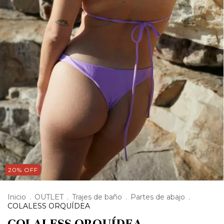
20% OFF
Inicio
.
OUTLET
.
Trajes de baño
.
Partes de abajo
.
COLALESS ORQUÍDEA
COLALESS ORQUÍDEA