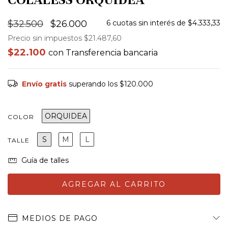
$32.500
$26.000
6
cuotas sin interés de
$4.333,33
Precio sin impuestos
$21.487,60
$22.100
con
Transferencia bancaria
Envío gratis
superando los
$120.000
ORQUIDEA
COLOR
S
M
L
TALLE
Guía de talles
MEDIOS DE PAGO