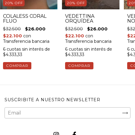
20% OFF
20% OFF
20
COLALESS CORAL
VEDETTINA
VE
FLUO
ORQUÍDEA
NO
$32.500
$26.000
$32.500
$26.000
$32
$22.100
$22.100
$2
con
con
Transferencia bancaria
Transferencia bancaria
Tra
6
cuotas sin interés de
6
cuotas sin interés de
6
cu
$4.333,33
$4.333,33
$4.
COMPRAR
COMPRAR
C
SUSCRIBITE A NUESTRO NEWSLETTER