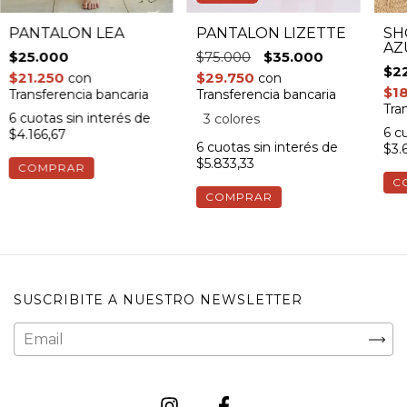
PANTALÓN LÈA
PANTALÓN LIZETTE
SH
AZ
$25.000
$75.000
$35.000
$2
$21.250
$29.750
con
con
$1
Transferencia bancaria
Transferencia bancaria
Tra
6
cuotas sin interés de
3 colores
6
cu
$4.166,67
6
cuotas sin interés de
$3.
$5.833,33
COMPRAR
C
COMPRAR
SUSCRIBITE A NUESTRO NEWSLETTER