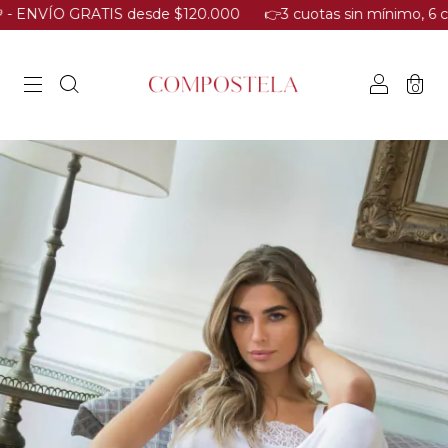
VÍO GRATIS desde $120.000​
​👉3 cuotas sin mínimo, 6 cuotas des
0