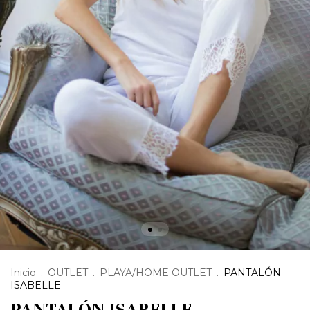
Inicio
.
OUTLET
.
PLAYA/HOME OUTLET
.
PANTALÓN
ISABELLE
PANTALÓN ISABELLE